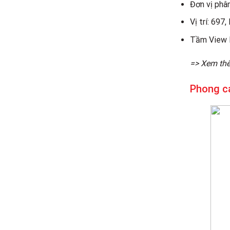
Đơn vị phâ
Vị trí: 697
Tầm View P
=> Xem thê
Phong cá