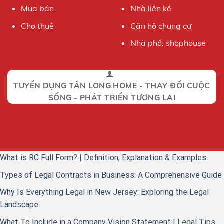
Mua bán
Nhà liền kề
Cho thuê
Căn hộ chung cư
Nhà phố, shophouse
TUYỂN DỤNG TÂN LONG HOME - THAY ĐỔI CUỘC
SỐNG - PHÁT TRIỂN TƯƠNG LAI
What is RC Full Form? | Definition, Explanation & Examples
Types of Legal Contracts in Business: A Comprehensive Guide
Why Is Everything Legal in New Jersey: Exploring the Legal
Landscape
What To Include in a Company Vision Statement | Legal Tips