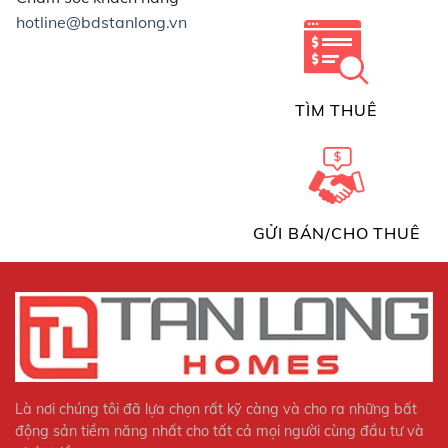
hotline@bdstanlong.vn
TÌM THUÊ
GỬI BÁN/CHO THUÊ
Là nơi chúng tôi đã lựa chọn rất kỹ càng và cho ra những bất
động sản tiềm năng nhất cho tất cả mọi người cùng đầu tư và