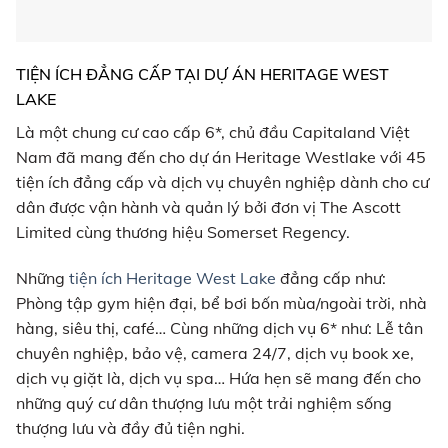
TIỆN ÍCH ĐẲNG CẤP TẠI DỰ ÁN HERITAGE WEST
LAKE
Là một chung cư cao cấp 6*, chủ đầu Capitaland Việt
Nam đã mang đến cho dự án Heritage Westlake với 45
tiện ích đẳng cấp và dịch vụ chuyên nghiệp dành cho cư
dân được vận hành và quản lý bởi đơn vị The Ascott
Limited cùng thương hiệu Somerset Regency.
Những
tiện ích Heritage West Lake
đẳng cấp như:
Phòng tập gym hiện đại, bể bơi bốn mùa/ngoài trời, nhà
hàng, siêu thị, café… Cùng những dịch vụ 6* như: Lễ tân
chuyên nghiệp, bảo vệ, camera 24/7, dịch vụ book xe,
dịch vụ giặt là, dịch vụ spa… Hứa hẹn sẽ mang đến cho
những quý cư dân thượng lưu một trải nghiệm sống
thượng lưu và đầy đủ tiện nghi.