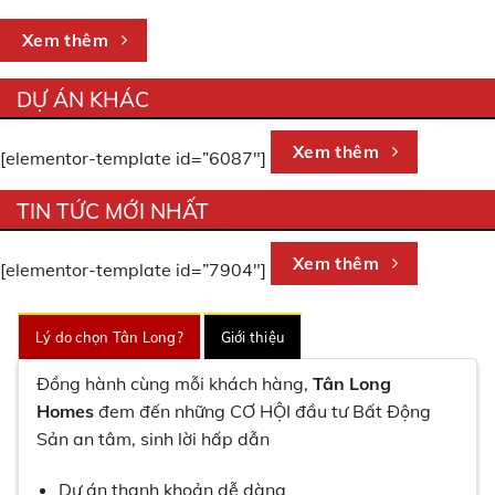
Xem thêm
DỰ ÁN KHÁC
Xem thêm
[elementor-template id=”6087″]
TIN TỨC MỚI NHẤT
Xem thêm
[elementor-template id=”7904″]
Lý do chọn Tân Long?
Giới thiệu
Đồng hành cùng mỗi khách hàng,
Tân Long
Homes
đem đến những CƠ HỘI đầu tư Bất Động
Sản an tâm, sinh lời hấp dẫn
Dự án thanh khoản dễ dàng