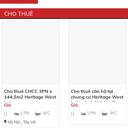
CHO THUÊ
Cho thuê CHCC 3PN x
Cho thuê căn hộ tại
144,5m2 Heritage West
chung cư Heritage West
Lake
Lake rẻ nhất thị trường
Giá:
Giá:
1 PN
WC
1 PN
WC
Hà Nội
,
Tây Hồ