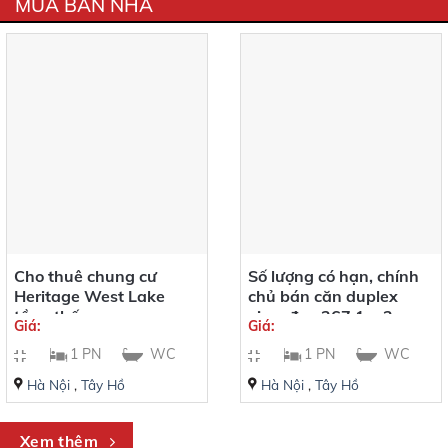
MUA BÁN NHÀ
Cho thuê chung cư
Số lượng có hạn, chính
Heritage West Lake
chủ bán căn duplex
tầng thấp
view đẹp 267,1 m2
Giá:
Giá:
1 PN
WC
1 PN
WC
Hà Nội
,
Tây Hồ
Hà Nội
,
Tây Hồ
Xem thêm