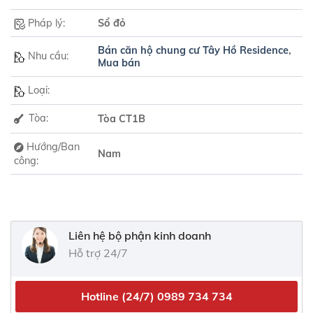
Pháp lý:
Sổ đỏ
Bán căn hộ chung cư Tây Hồ Residence
,
Nhu cầu:
Mua bán
Loại:
Tòa:
Tòa CT1B
Hướng/Ban
Nam
công:
Liên hệ bộ phận kinh doanh
Hỗ trợ 24/7
Hotline (24/7)
0989 734 734