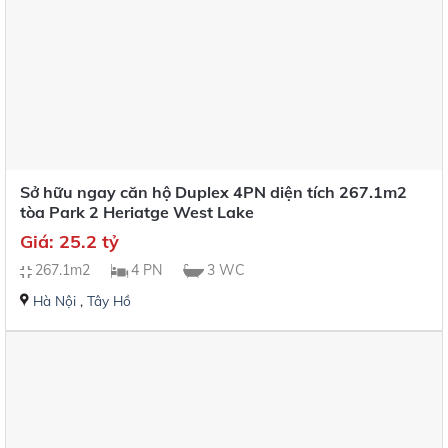
Sở hữu ngay căn hộ Duplex 4PN diện tích 267.1m2
tòa Park 2 Heriatge West Lake
Giá: 25.2 tỷ
267.1m2
4 PN
3 WC
Hà Nội
,
Tây Hồ