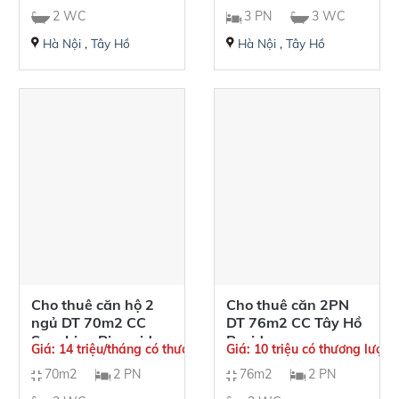
2 WC
3 PN
3 WC
Hà Nội
,
Tây Hồ
Hà Nội
,
Tây Hồ
Cho thuê căn hộ 2
Cho thuê căn 2PN
ngủ DT 70m2 CC
DT 76m2 CC Tây Hồ
Sunshine Riverside,
Residence
Giá: 14 triệu/tháng có thương lượng
Giá: 10 triệu có thương lượng
giá 14tr/tháng
70m2
2 PN
76m2
2 PN