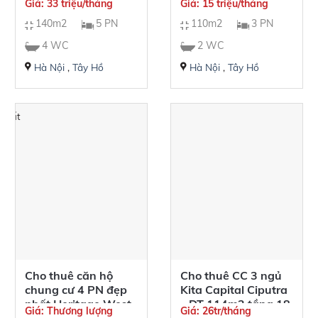
Giá: 33 triệu/tháng
Giá: 15 triệu/tháng
5 ngủ 4 phòng tắm
Residence
140m2
5 PN
110m2
3 PN
full nội thất
4 WC
2 WC
Hà Nội
,
Tây Hồ
Hà Nội
,
Tây Hồ
 nhất
Cho thuê căn hộ
Cho thuê CC 3 ngủ
chung cư 4 PN đẹp
Kita Capital Ciputra
nhất Heritage West
– DT 114m2 tầng 18
Giá: Thương lượng
Giá: 26tr/tháng