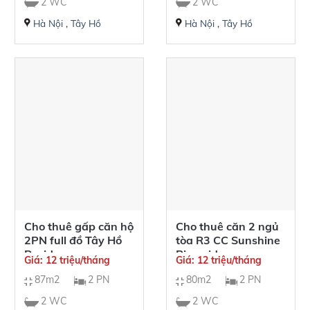
2 WC
2 WC
Hà Nội
,
Tây Hồ
Hà Nội
,
Tây Hồ
Cho thuê gấp căn hộ
Cho thuê căn 2 ngủ
2PN full đồ Tây Hồ
tòa R3 CC Sunshine
Residence
Riverside
Giá: 12 triệu/tháng
Giá: 12 triệu/tháng
87m2
2 PN
80m2
2 PN
2 WC
2 WC