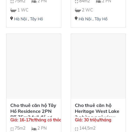
75m2
2 PN
84m2
2 PN
12tr/tháng
1 WC
2 WC
Hà Nội
,
Tây Hồ
Hà Nội
,
Tây Hồ
Cho thuê căn hộ Tây
Cho thuê căn hộ
Hồ Residence 2PN
Heritage West Lake
DT 75m2 full đồ cơ
3 phòng ngủ view
Giá: 16-17tr/tháng có thỏa thuận
Giá: 30 triệu/tháng
bản
Hồ Tây
75m2
2 PN
144,5m2