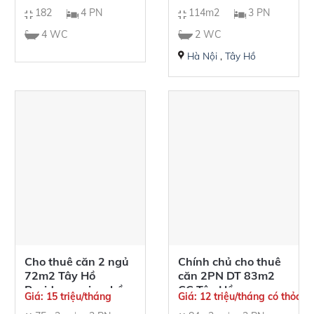
Lake
182
4 PN
114m2
3 PN
4 WC
2 WC
Hà Nội
,
Tây Hồ
Cho thuê căn 2 ngủ
Chính chủ cho thuê
72m2 Tây Hồ
căn 2PN DT 83m2
Residence view hồ
CC Tây Hồ
Giá: 15 triệu/tháng
Giá: 12 triệu/tháng có thỏa t
Tây siêu đẹp
Residence giá