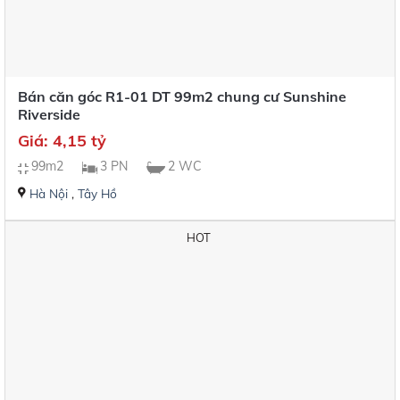
Bán căn góc R1-01 DT 99m2 chung cư Sunshine
Riverside
Giá: 4,15 tỷ
99m2
3 PN
2 WC
Hà Nội
,
Tây Hồ
HOT