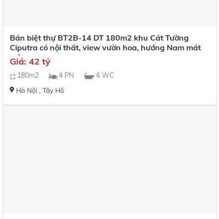
Bán biệt thự BT2B-14 DT 180m2 khu Cát Tường
Ciputra có nội thất, view vườn hoa, hướng Nam mát
mẻ
Giá: 42 tỷ
180m2
4 PN
4 WC
Hà Nội
,
Tây Hồ