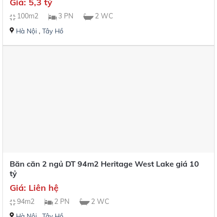
Giá: 5,3 tỷ
100m2
3 PN
2 WC
Hà Nội
,
Tây Hồ
Băn căn 2 ngủ DT 94m2 Heritage West Lake giá 10
tỷ
Giá: Liên hệ
94m2
2 PN
2 WC
Hà Nội
,
Tây Hồ