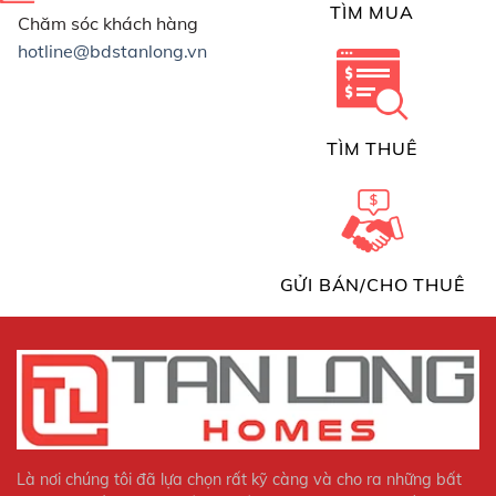
TÌM MUA
Chăm sóc khách hàng
hotline@bdstanlong.vn
TÌM THUÊ
GỬI BÁN/CHO THUÊ
Là nơi chúng tôi đã lựa chọn rất kỹ càng và cho ra những bất