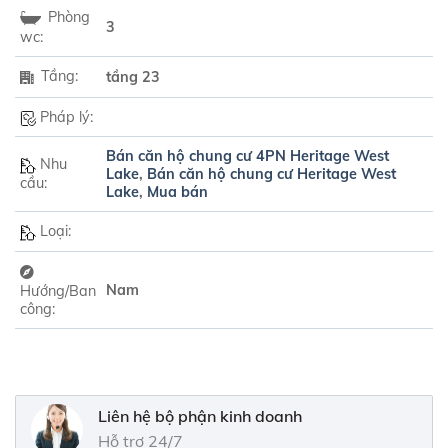
Phòng
3
wc:
Tầng:
tầng 23
Pháp lý:
Bán căn hộ chung cư 4PN Heritage West
Nhu
Lake
,
Bán căn hộ chung cư Heritage West
cầu:
Lake
,
Mua bán
Loại:
Nam
Hướng/Ban
công:
Liên hệ bộ phận kinh doanh
Hỗ trợ 24/7