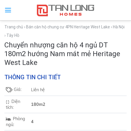
Trang chủ
› Bán căn hộ chung cư 4PN Heritage West Lake
› Hà Nội
› Tây Hồ
Chuyển nhượng căn hộ 4 ngủ DT
180m2 hướng Nam mát mẻ Heritage
West Lake
THÔNG TIN CHI TIẾT
Giá:
Liên hệ
Diện
180m2
tích:
Phòng
4
ngủ: