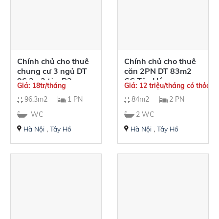
Chính chủ cho thuê
Chính chủ cho thuê
chung cư 3 ngủ DT
căn 2PN DT 83m2
96,3m2 tòa R3
CC Tây Hồ
Giá: 18tr/tháng
Giá: 12 triệu/tháng có thỏa t
Sunshine Riverside
Residence giá
96,3m2
1 PN
84m2
2 PN
12tr/tháng
WC
2 WC
Hà Nội
,
Tây Hồ
Hà Nội
,
Tây Hồ
Ưu đãi