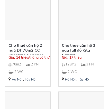
Cho thuê căn hộ 2
Cho thuê căn hộ 3
ngủ DT 70m2 CC
ngủ full đồ Kita
Sunshine Riverside,
Capital
Giá: 14 triệu/tháng có thương lượng
Giá: 17 triệu
giá 14tr/tháng
70m2
2 PN
123m2
3 PN
2 WC
2 WC
Hà Nội
,
Tây Hồ
Hà Nội
,
Tây Hồ