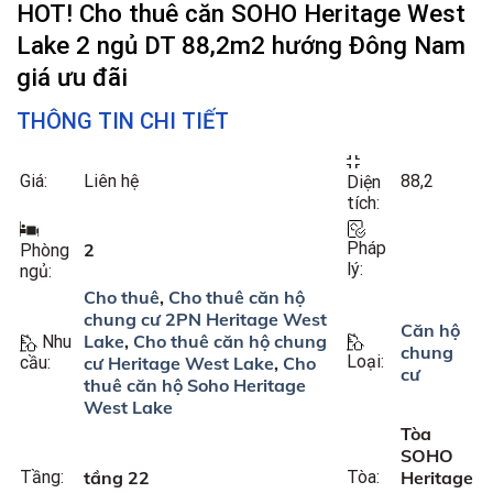
HOT! Cho thuê căn SOHO Heritage West
Lake 2 ngủ DT 88,2m2 hướng Đông Nam
giá ưu đãi
THÔNG TIN CHI TIẾT
Giá:
Liên hệ
88,2
Diện
tích:
Pháp
2
Phòng
lý:
ngủ:
Cho thuê
,
Cho thuê căn hộ
chung cư 2PN Heritage West
Căn hộ
Lake
,
Cho thuê căn hộ chung
Nhu
chung
Loại:
cư Heritage West Lake
,
Cho
cầu:
cư
thuê căn hộ Soho Heritage
West Lake
Tòa
SOHO
Tầng:
tầng 22
Tòa:
Heritage