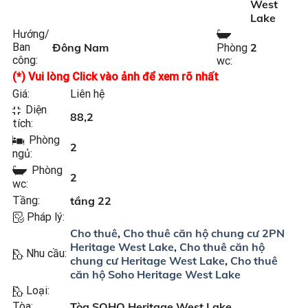
West
Lake
Hướng/
Ban
Đông Nam
2
Phòng
công:
wc:
(*) Vui lòng Click vào ảnh để xem rõ nhất
Giá:
Liên hệ
Diện
88,2
tích:
Phòng
2
ngủ:
Phòng
2
wc:
Tầng:
tầng 22
Pháp lý:
Cho thuê
,
Cho thuê căn hộ chung cư 2PN
Heritage West Lake
,
Cho thuê căn hộ
Nhu cầu:
chung cư Heritage West Lake
,
Cho thuê
căn hộ Soho Heritage West Lake
Loại:
Tòa:
Tòa SOHO Heritage West Lake