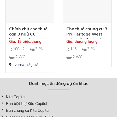
Chính chủ cho thuê
Cho thuê chung cư 3
căn 3 ngủ CC
PN Heritage West
Sunshine Riverside
Lake sở hữu lâu dài,
Giá: 15 triệu/tháng
Giá: thương lượng
giá tốt
100m2
3 PN
145
3 PN
2 WC
2 WC
Hà Nội
,
Tây Hồ
Danh mục tin đăng dự án khác
Kita Capital
Bán biệt thự Kita Capital
Bán chung cư Kita Capital