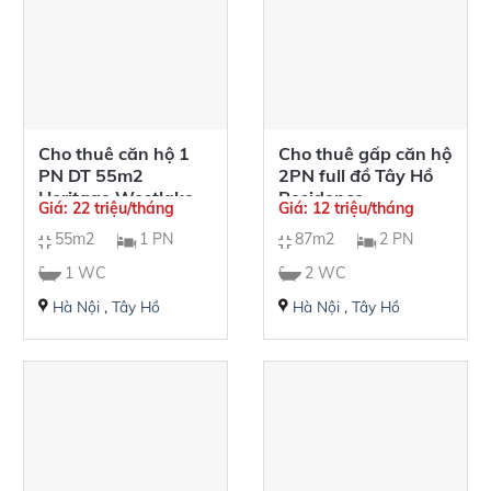
Cho thuê căn hộ 1
Cho thuê gấp căn hộ
PN DT 55m2
2PN full đồ Tây Hồ
Heritage Westlake
Residence
Giá: 22 triệu/tháng
Giá: 12 triệu/tháng
Tây Hồ
55m2
1 PN
87m2
2 PN
1 WC
2 WC
Hà Nội
,
Tây Hồ
Hà Nội
,
Tây Hồ