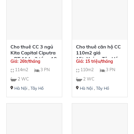
Cho thuê CC 3 ngủ
Cho thuê căn hộ CC
Kita Capital Ciputra
110m2 giá
– DT 114m2 tầng 18
15tr/tháng Tây Hồ
Giá: 26tr/tháng
Giá: 15 triệu/tháng
Residence
114m2
3 PN
110m2
3 PN
2 WC
2 WC
Hà Nội
,
Tây Hồ
Hà Nội
,
Tây Hồ