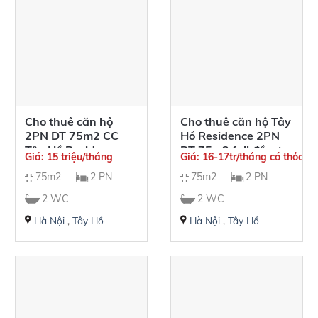
Cho thuê căn hộ
Cho thuê căn hộ Tây
2PN DT 75m2 CC
Hồ Residence 2PN
Tây Hồ Residence
DT 75m2 full đồ cơ
Giá: 15 triệu/tháng
Giá: 16-17tr/tháng có thỏa t
full đồ view siêu đẹp
bản
75m2
2 PN
75m2
2 PN
2 WC
2 WC
Hà Nội
,
Tây Hồ
Hà Nội
,
Tây Hồ