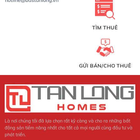
TÌM THUÊ
GỬI BÁN/CHO THUÊ
Là nơi chúng tôi đã lựa chọn rất kỹ càng và cho ra những bất
động sản tiềm năng nhất cho tất cả mọi người cùng đầu tư và
phát triển.