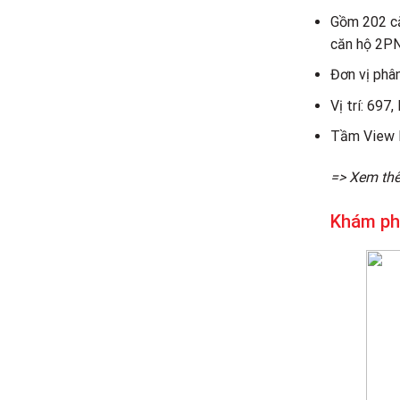
Gồm 202 căn
căn hộ 2PN
Đơn vị phâ
Vị trí: 697
Tầm View P
=> Xem thê
Khám phá