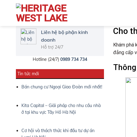
Cho t
Liên hệ bộ phận kinh
doanh
Khám phá k
Hỗ trợ 24/7
đẳng cấp v
Hotline (24/7)
0989 734 734
Thông 
Tin tức mới
Bán chung cư Ngoại Giao Đoàn mới nhất!
Kita Capital – Giải pháp cho nhu cầu nhà
ở tại khu vực Tây Hồ Hà Nội
Cơ hội và thách thức khi đầu tư dự án