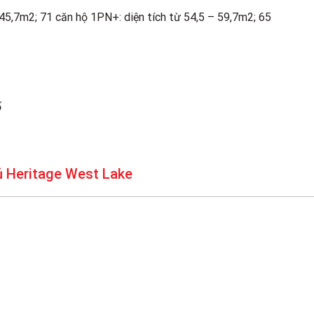
 45,7m2; 71 căn hộ 1PN+: diện tích từ 54,5 – 59,7m2; 65
ố
ủ Heritage West Lake