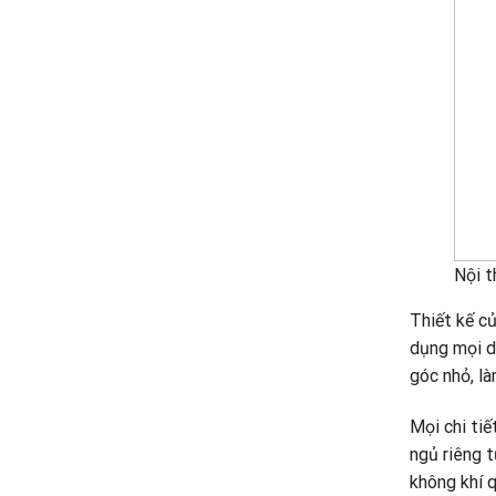
Nội t
Thiết kế c
dụng mọi di
góc nhỏ, là
Mọi chi tiế
ngủ riêng t
không khí q