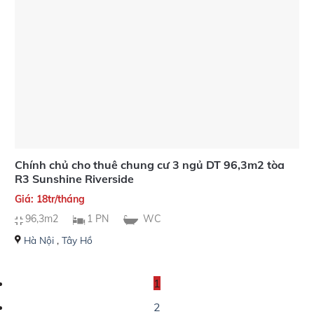
Chính chủ cho thuê chung cư 3 ngủ DT 96,3m2 tòa
R3 Sunshine Riverside
Giá: 18tr/tháng
96,3m2
1 PN
WC
Hà Nội
,
Tây Hồ
1
2