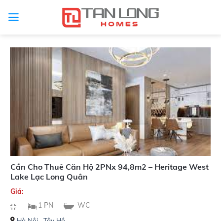
Cần Cho Thuê Căn Hộ 2PNx 94,8m2 – Heritage West
Lake Lạc Long Quân
Giá:
1 PN
WC
Hà Nội
,
Tây Hồ