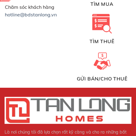
TÌM MUA
Chăm sóc khách hàng
hotline@bdstanlong.vn
TÌM THUÊ
GỬI BÁN/CHO THUÊ
Là nơi chúng tôi đã lựa chọn rất kỹ càng và cho ra những bất