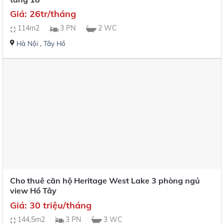
Giá: 26tr/tháng
114m2
3 PN
2 WC
Hà Nội
,
Tây Hồ
Cho thuê căn hộ Heritage West Lake 3 phòng ngủ
view Hồ Tây
Giá: 30 triệu/tháng
144,5m2
3 PN
3 WC