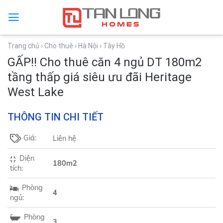
Trang chủ
› Cho thuê
› Hà Nội
› Tây Hồ
GẤP!! Cho thuê căn 4 ngủ DT 180m2
tầng thấp giá siêu ưu đãi Heritage
West Lake
THÔNG TIN CHI TIẾT
Giá:
Liên hệ
Diện
180m2
tích:
Phòng
4
ngủ:
Phòng
3