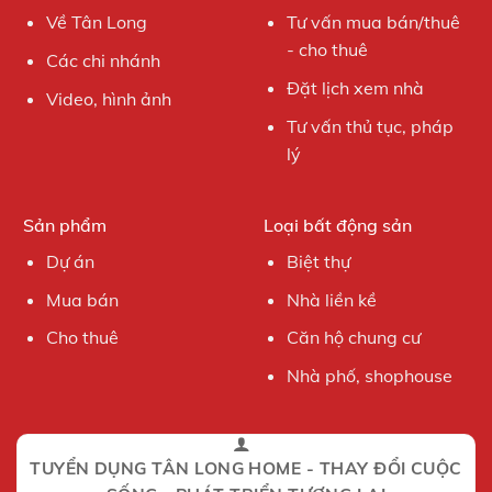
Về Tân Long
Tư vấn mua bán/thuê
- cho thuê
Các chi nhánh
Đặt lịch xem nhà
Video, hình ảnh
Tư vấn thủ tục, pháp
lý
Sản phẩm
Loại bất động sản
Dự án
Biệt thự
Mua bán
Nhà liền kề
Cho thuê
Căn hộ chung cư
Nhà phố, shophouse
TUYỂN DỤNG TÂN LONG HOME - THAY ĐỔI CUỘC