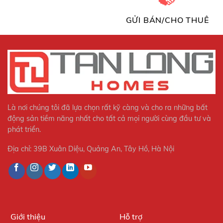
GỬI BÁN/CHO THUÊ
Là nơi chúng tôi đã lựa chọn rất kỹ càng và cho ra những bất
động sản tiềm năng nhất cho tất cả mọi người cùng đầu tư và
phát triển.
Địa chỉ: 39B Xuân Diệu, Quảng An, Tây Hồ, Hà Nội
Giới thiệu
Hỗ trợ