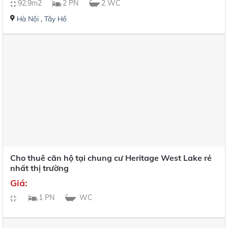
92.9m2
2 PN
2 WC
Hà Nội
,
Tây Hồ
Cho thuê căn hộ tại chung cư Heritage West Lake rẻ
nhất thị trường
Giá:
1 PN
WC