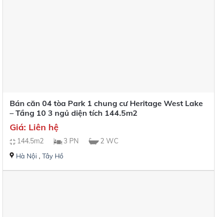
Bán căn 04 tòa Park 1 chung cư Heritage West Lake
– Tầng 10 3 ngủ diện tích 144.5m2
Giá: Liên hệ
144.5m2
3 PN
2 WC
Hà Nội
,
Tây Hồ