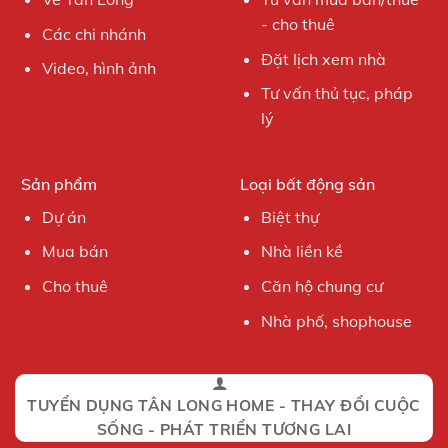
- cho thuê
Các chi nhánh
Đặt lịch xem nhà
Video, hình ảnh
Tư vấn thủ tục, pháp
lý
Sản phẩm
Loại bất động sản
Dự án
Biệt thự
Mua bán
Nhà liền kề
Cho thuê
Căn hộ chung cư
Nhà phố, shophouse
TUYỂN DỤNG TÂN LONG HOME - THAY ĐỔI CUỘC
SỐNG - PHÁT TRIỂN TƯƠNG LAI