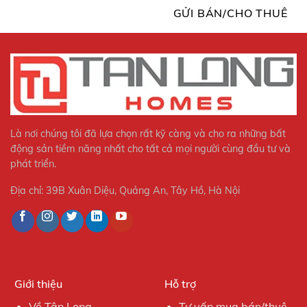
GỬI BÁN/CHO THUÊ
Là nơi chúng tôi đã lựa chọn rất kỹ càng và cho ra những bất
động sản tiềm năng nhất cho tất cả mọi người cùng đầu tư và
phát triển.
Địa chỉ: 39B Xuân Diệu, Quảng An, Tây Hồ, Hà Nội
Giới thiệu
Hỗ trợ
Về Tân Long
Tư vấn mua bán/thuê