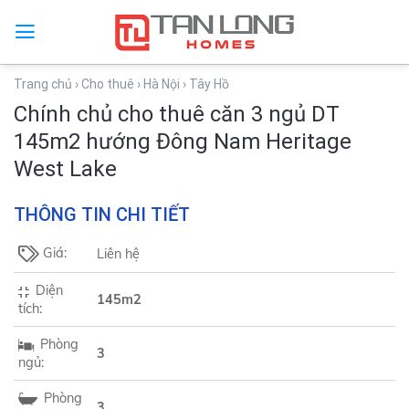
Trang chủ
› Cho thuê
› Hà Nội
› Tây Hồ
Chính chủ cho thuê căn 3 ngủ DT
145m2 hướng Đông Nam Heritage
West Lake
THÔNG TIN CHI TIẾT
Giá:
Liên hệ
Diện
145m2
tích:
Phòng
3
ngủ:
Phòng
3