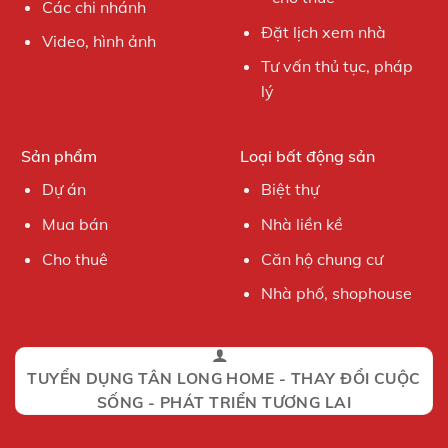
Các chi nhánh
Đặt lịch xem nhà
Video, hình ảnh
Tư vấn thủ tục, pháp
lý
Sản phẩm
Loại bất động sản
Dự án
Biệt thự
Mua bán
Nhà liền kề
Cho thuê
Căn hộ chung cư
Nhà phố, shophouse
TUYỂN DỤNG TÂN LONG HOME - THAY ĐỔI CUỘC
SỐNG - PHÁT TRIỂN TƯƠNG LAI