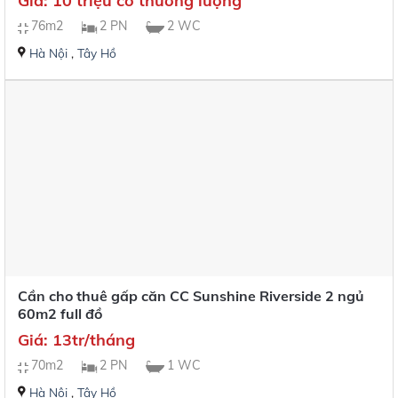
Giá: 10 triệu có thương lượng
76m2
2 PN
2 WC
Hà Nội
,
Tây Hồ
Cần cho thuê gấp căn CC Sunshine Riverside 2 ngủ
60m2 full đồ
Giá: 13tr/tháng
70m2
2 PN
1 WC
Hà Nội
,
Tây Hồ