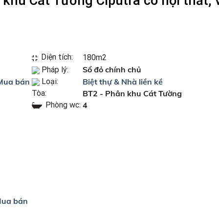
 khu Cát Tường Ciputra có nội thất
Diện tích:
180m2
Sổ đỏ chính chủ
Pháp lý:
Mua bán
Loại:
Biệt thự & Nhà liền kề
Tòa:
BT2 - Phân khu Cát Tường
Phòng wc:
4
ua bán