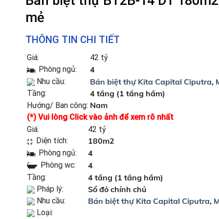
Bán biệt thự BT2B-14 DT 180m2
mẻ
THÔNG TIN CHI TIẾT
Giá:
42 tỷ
Phòng ngủ:
4
Nhu cầu:
Bán biệt thự Kita Capital Ciputra
,
Tầng:
4 tầng (1 tầng hầm)
Nam
Hướng/ Ban công:
(*) Vui lòng Click vào ảnh để xem rõ nhất
Giá:
42 tỷ
Diện tích:
180m2
Phòng ngủ:
4
Phòng wc:
4
Tầng:
4 tầng (1 tầng hầm)
Pháp lý:
Sổ đỏ chính chủ
Nhu cầu:
Bán biệt thự Kita Capital Ciputra
,
M
Loại: