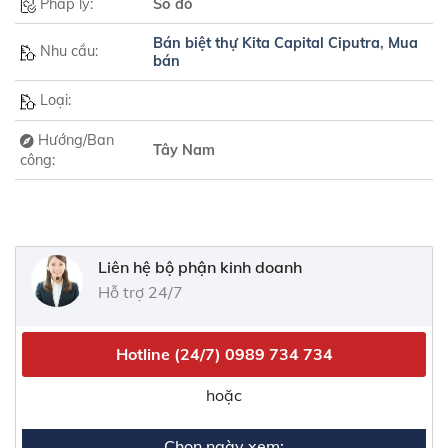
Pháp lý:
Sổ đỏ
Bán biệt thự Kita Capital Ciputra
,
Mua
Nhu cầu:
bán
Loại:
Hướng/Ban
Tây Nam
công:
Liên hệ bộ phận kinh doanh
Hỗ trợ 24/7
Hotline (24/7)
0989 734 734
hoặc
Chọn ngày xem: