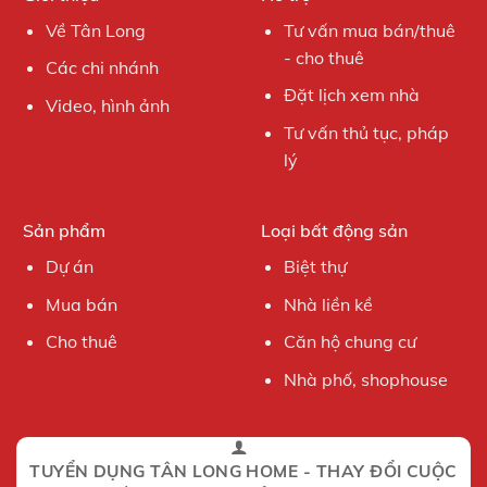
Về Tân Long
Tư vấn mua bán/thuê
- cho thuê
Các chi nhánh
Đặt lịch xem nhà
Video, hình ảnh
Tư vấn thủ tục, pháp
lý
Sản phẩm
Loại bất động sản
Dự án
Biệt thự
Mua bán
Nhà liền kề
Cho thuê
Căn hộ chung cư
Nhà phố, shophouse
TUYỂN DỤNG TÂN LONG HOME - THAY ĐỔI CUỘC