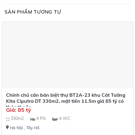
SẢN PHẨM TƯƠNG TỰ
Chính chủ cần bán biệt thự BT2A-23 khu Cát Tường
Kita Ciputra DT 330m2, mặt tiền 11.5m giá 85 tỷ có
thỏa thuận
Giá: 85 tỷ
330m2
4 PN
4 WC
Hà Nội
,
Tây Hồ