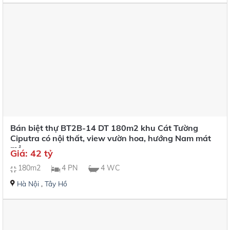
Bán biệt thự BT2B-14 DT 180m2 khu Cát Tường
Ciputra có nội thất, view vườn hoa, hướng Nam mát
mẻ
Giá: 42 tỷ
180m2
4 PN
4 WC
Hà Nội
,
Tây Hồ