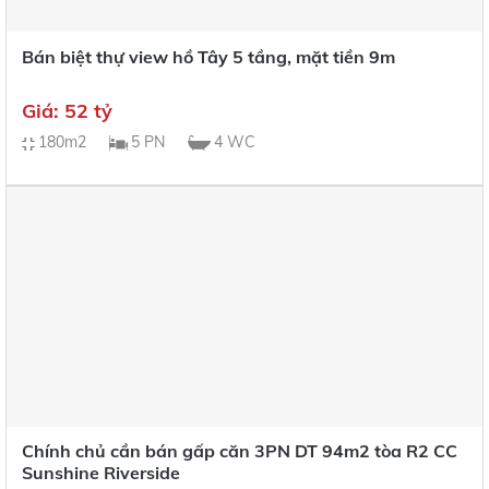
Bán biệt thự view hồ Tây 5 tầng, mặt tiền 9m
Giá: 52 tỷ
180m2
5 PN
4 WC
Chính chủ cần bán gấp căn 3PN DT 94m2 tòa R2 CC
Sunshine Riverside