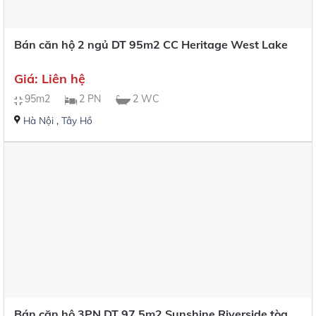
Bán căn hộ 2 ngủ DT 95m2 CC Heritage West Lake
Giá: Liên hệ
95m2
2 PN
2 WC
Hà Nội
,
Tây Hồ
Bán căn hộ 3PN DT 97.5m2 Sunshine Riverside tòa