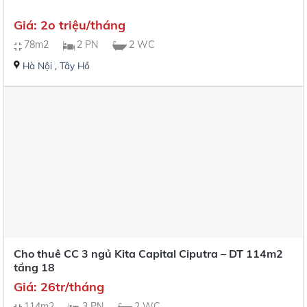
Giá: 2o triệu/tháng
78m2
2 PN
2 WC
Hà Nội
,
Tây Hồ
Cho thuê CC 3 ngủ Kita Capital Ciputra – DT 114m2
tầng 18
Giá: 26tr/tháng
114m2
3 PN
2 WC