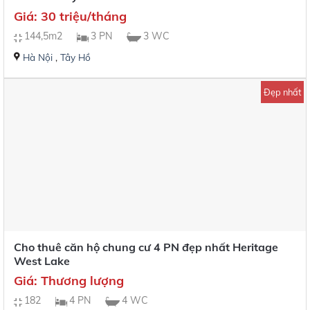
Giá: 30 triệu/tháng
144,5m2
3 PN
3 WC
Hà Nội
,
Tây Hồ
Đẹp nhất
Cho thuê căn hộ chung cư 4 PN đẹp nhất Heritage
West Lake
Giá: Thương lượng
182
4 PN
4 WC