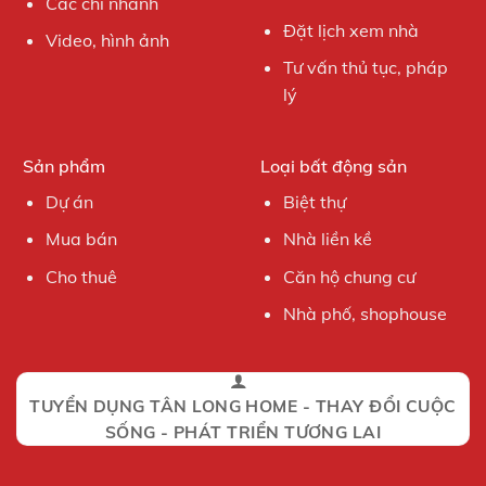
Các chi nhánh
Đặt lịch xem nhà
Video, hình ảnh
Tư vấn thủ tục, pháp
lý
Sản phẩm
Loại bất động sản
Dự án
Biệt thự
Mua bán
Nhà liền kề
Cho thuê
Căn hộ chung cư
Nhà phố, shophouse
TUYỂN DỤNG TÂN LONG HOME - THAY ĐỔI CUỘC
SỐNG - PHÁT TRIỂN TƯƠNG LAI