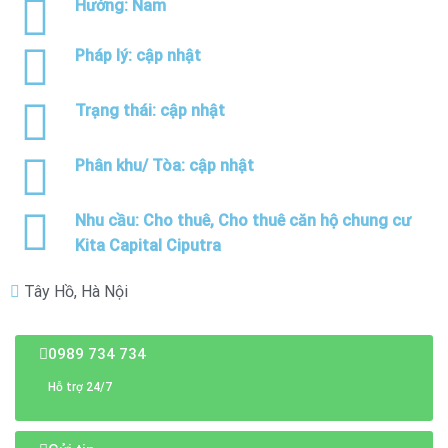
Hướng:
Nam
Pháp lý: cập nhật
Trạng thái: cập nhật
Phân khu/ Tòa: cập nhật
Nhu cầu:
Cho thuê
,
Cho thuê căn hộ chung cư
Kita Capital Ciputra
Tây Hồ, Hà Nội
0989 734 734
Hỗ trợ 24/7