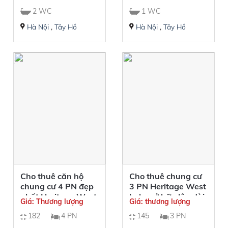
2 WC
1 WC
Hà Nội
,
Tây Hồ
Hà Nội
,
Tây Hồ
 nhất
Ưu đãi
Cho thuê căn hộ
Cho thuê chung cư
chung cư 4 PN đẹp
3 PN Heritage West
nhất Heritage West
Lake sở hữu lâu dài,
Giá: Thương lượng
Giá: thương lượng
Lake
giá tốt
182
4 PN
145
3 PN