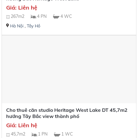
Giá: Liên hệ
267m2
4 PN
4 WC
Hà Nội
,
Tây Hồ
Cho thuê căn studio Heritage West Lake DT 45,7m2
hướng Tây Bắc view thành phố
Giá: Liên hệ
45,7m2
1 PN
1 WC