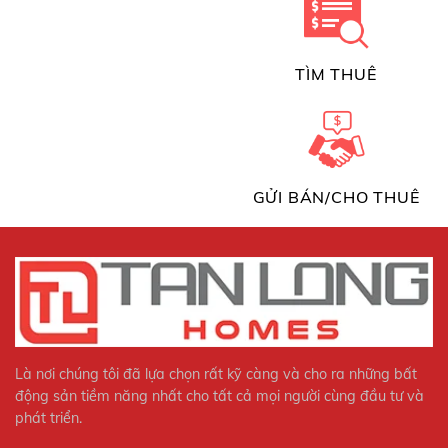
TÌM THUÊ
GỬI BÁN/CHO THUÊ
Là nơi chúng tôi đã lựa chọn rất kỹ càng và cho ra những bất
động sản tiềm năng nhất cho tất cả mọi người cùng đầu tư và
phát triển.