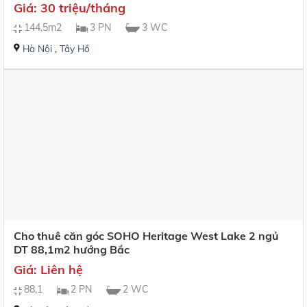
Giá: 30 triệu/tháng
144,5m2
3 PN
3 WC
Hà Nội
,
Tây Hồ
Cho thuê căn góc SOHO Heritage West Lake 2 ngủ
DT 88,1m2 hướng Bắc
Giá: Liên hệ
88,1
2 PN
2 WC