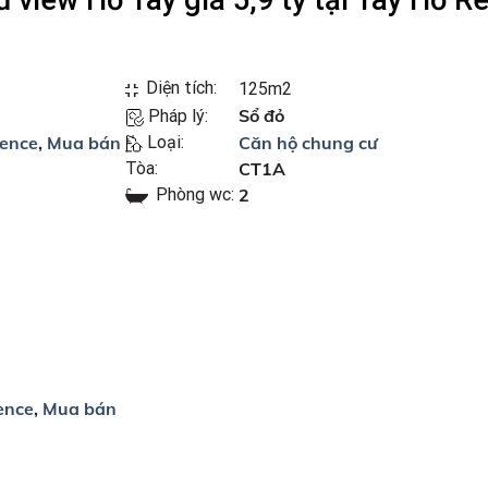
view Hồ Tây giá 5,9 tỷ tại Tây Hồ R
Diện tích:
125m2
Sổ đỏ
Pháp lý:
dence
,
Mua bán
Loại:
Căn hộ chung cư
Tòa:
CT1A
Phòng wc:
2
ence
,
Mua bán