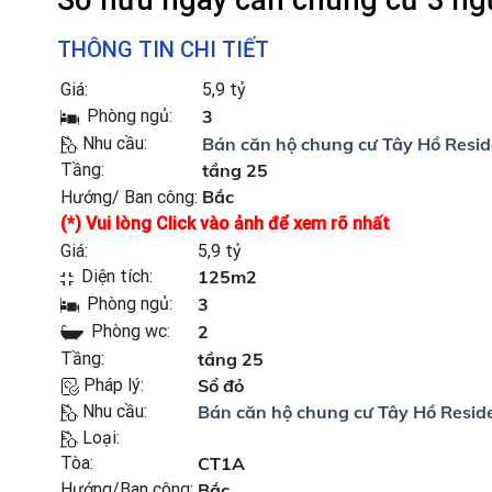
Sở hữu ngay căn chung cư 3 ngủ 
THÔNG TIN CHI TIẾT
Giá:
5,9 tỷ
Phòng ngủ:
3
Nhu cầu:
Bán căn hộ chung cư Tây Hồ Resi
Tầng:
tầng 25
Bắc
Hướng/ Ban công:
(*) Vui lòng Click vào ảnh để xem rõ nhất
Giá:
5,9 tỷ
Diện tích:
125m2
Phòng ngủ:
3
Phòng wc:
2
Tầng:
tầng 25
Pháp lý:
Sổ đỏ
Nhu cầu:
Bán căn hộ chung cư Tây Hồ Resid
Loại:
Tòa:
CT1A
Hướng/Ban công:
Bắc