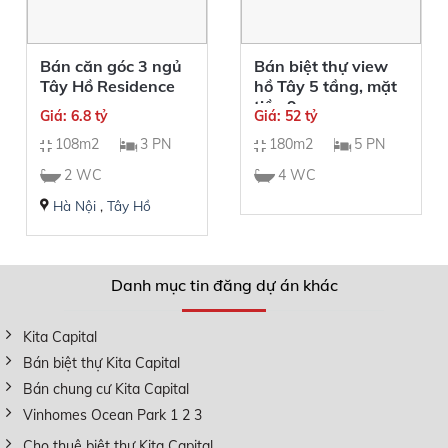
Bán căn góc 3 ngủ
Bán biệt thự view
Tây Hồ Residence
hồ Tây 5 tầng, mặt
tiền 9m
Giá: 6.8 tỷ
Giá: 52 tỷ
108m2
3 PN
180m2
5 PN
2 WC
4 WC
Hà Nội
,
Tây Hồ
Danh mục tin đăng dự án khác
Kita Capital
Bán biệt thự Kita Capital
Bán chung cư Kita Capital
Vinhomes Ocean Park 1 2 3
Cho thuê biệt thự Kita Capital