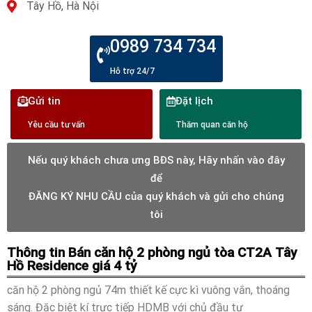
Tây Hồ, Hà Nội
0989 734 734
Hỗ trợ 24/7
Gửi tin
Đặt lịch
Yêu cầu tư vấn
Thăm quan căn hộ
Nếu quý khách chưa ưng BĐS này, Hãy nhấn vào đây
để
ĐĂNG KÝ NHU CẦU của quý khách và gửi cho chúng
tôi
Thông tin Bán căn hộ 2 phòng ngủ tòa CT2A Tây
Hồ Residence giá 4 tỷ
căn hộ 2 phòng ngủ 74m thiết kế cực kì vuông vắn, thoáng
sáng. Đặc biệt kí trực tiếp HDMB với chủ đầu tư