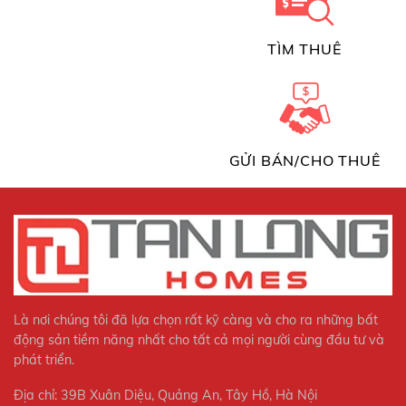
TÌM THUÊ
GỬI BÁN/CHO THUÊ
Là nơi chúng tôi đã lựa chọn rất kỹ càng và cho ra những bất
động sản tiềm năng nhất cho tất cả mọi người cùng đầu tư và
phát triển.
Địa chỉ: 39B Xuân Diệu, Quảng An, Tây Hồ, Hà Nội