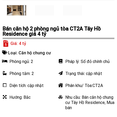
Bán căn hộ 2 phòng ngủ tòa CT2A Tây Hồ
Residence giá 4 tỷ
Giá: 4 tỷ
Loại:
Căn hộ chung cư
Phòng ngủ:
2
Pháp lý: Sổ đỏ chính chủ
Phòng tắm:
2
Trạng thái: cập nhật
Diện tích: cập nhật
Phân khu/ Tòa:CT2A
Hướng:
Bắc
Nhu cầu:
Bán căn hộ chung
cư Tây Hồ Residence
,
Mua
bán