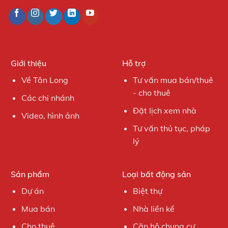
Giới thiệu
Hỗ trợ
Về Tân Long
Tư vấn mua bán/thuê
- cho thuê
Các chi nhánh
Đặt lịch xem nhà
Video, hình ảnh
Tư vấn thủ tục, pháp
lý
Sản phẩm
Loại bất động sản
Dự án
Biệt thự
Mua bán
Nhà liền kề
Cho thuê
Căn hộ chung cư