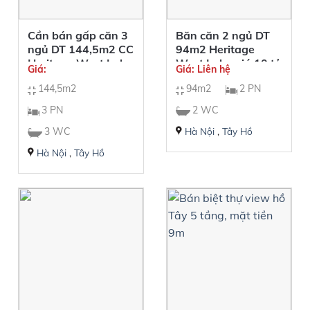
Cần bán gấp căn 3
Băn căn 2 ngủ DT
ngủ DT 144,5m2 CC
94m2 Heritage
Heritage West Lake
West Lake giá 10 tỷ
Giá:
Giá: Liên hệ
144,5m2
94m2
2 PN
3 PN
2 WC
3 WC
Hà Nội
,
Tây Hồ
Hà Nội
,
Tây Hồ