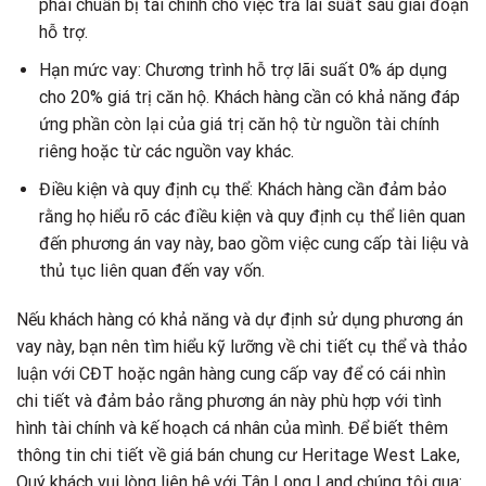
phải chuẩn bị tài chính cho việc trả lãi suất sau giai đoạn
hỗ trợ.
Hạn mức vay: Chương trình hỗ trợ lãi suất 0% áp dụng
cho 20% giá trị căn hộ. Khách hàng cần có khả năng đáp
ứng phần còn lại của giá trị căn hộ từ nguồn tài chính
riêng hoặc từ các nguồn vay khác.
Điều kiện và quy định cụ thể: Khách hàng cần đảm bảo
rằng họ hiểu rõ các điều kiện và quy định cụ thể liên quan
đến phương án vay này, bao gồm việc cung cấp tài liệu và
thủ tục liên quan đến vay vốn.
Nếu khách hàng có khả năng và dự định sử dụng phương án
vay này, bạn nên tìm hiểu kỹ lưỡng về chi tiết cụ thể và thảo
luận với CĐT hoặc ngân hàng cung cấp vay để có cái nhìn
chi tiết và đảm bảo rằng phương án này phù hợp với tình
hình tài chính và kế hoạch cá nhân của mình. Để biết thêm
thông tin chi tiết về giá bán chung cư Heritage West Lake,
Quý khách vui lòng liên hệ với Tân Long Land chúng tôi qua: