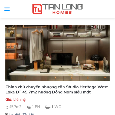
Chính chủ chuyển nhượng căn Studio Heritage West
Lake DT 45,7m2 hướng Đông Nam siêu mát
Giá: Liên hệ
45,7m2
1 PN
1 WC
Hà Nội
,
Tây Hồ