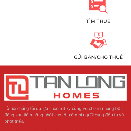
TÌM THUÊ
GỬI BÁN/CHO THUÊ
Là nơi chúng tôi đã lựa chọn rất kỹ càng và cho ra những bất
động sản tiềm năng nhất cho tất cả mọi người cùng đầu tư và
phát triển.