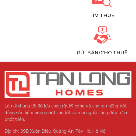
TÌM THUÊ
GỬI BÁN/CHO THUÊ
Là nơi chúng tôi đã lựa chọn rất kỹ càng và cho ra những bất
động sản tiềm năng nhất cho tất cả mọi người cùng đầu tư và
phát triển.
Địa chỉ: 39B Xuân Diệu, Quảng An, Tây Hồ, Hà Nội