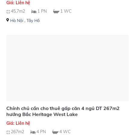
Giá: Liên hệ
45,7m2
1 PN
1 WC
Hà Nội
,
Tây Hồ
Chính chủ cần cho thuê gấp căn 4 ngủ DT 267m2
hướng Bắc Heritage West Lake
Giá: Liên hệ
267m2
4 PN
4 WC