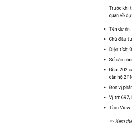
Trước khi t
quan về dự
Tên dự án:
Chủ đầu tư
Diện tích: 
Số căn chu
Gồm 202 căn
căn hộ 2PN
Đơn vị phâ
Vị trí: 697
Tầm View P
=> Xem thê