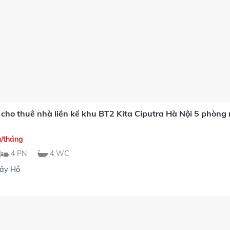
 cho thuê nhà liền kề khu BT2 Kita Ciputra Hà Nội 5 phò
u/tháng
4 PN
4 WC
ây Hồ