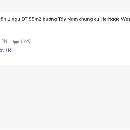
căn 1 ngủ DT 55m2 hướng Tây Nam chung cư Heritage Wes
ệ
1 PN
1 WC
ây Hồ