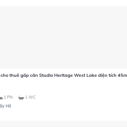
 cho thuê gấp căn Studio Heritage West Lake diện tích 4
1 PN
1 WC
ây Hồ