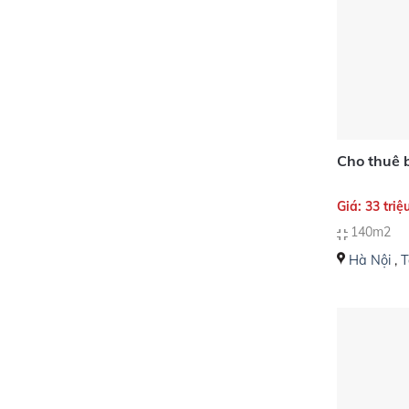
Cho thuê b
Giá: 33 triệ
140m2
Hà Nội
,
T