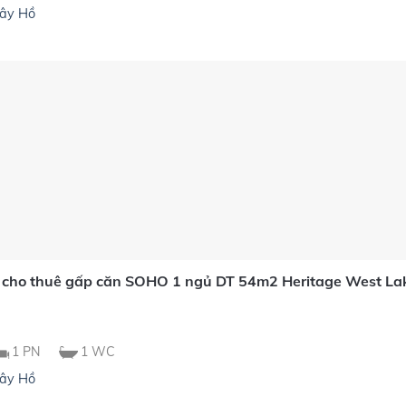
ây Hồ
 cho thuê gấp căn SOHO 1 ngủ DT 54m2 Heritage West La
ệ
1 PN
1 WC
ây Hồ