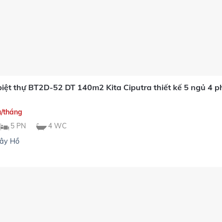
iệt thự BT2D-52 DT 140m2 Kita Ciputra thiết kế 5 ngủ 4 ph
u/tháng
5 PN
4 WC
ây Hồ