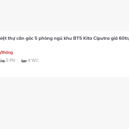
biệt thự căn góc 5 phòng ngủ khu BT5 Kita Ciputra giá 60
u/tháng
5 PN
4 WC