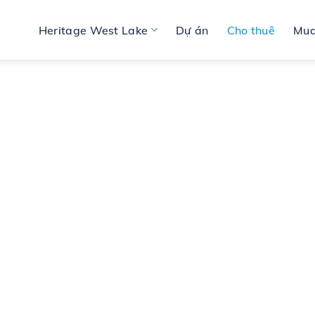
Heritage West Lake
Dự án
Cho thuê
Mua