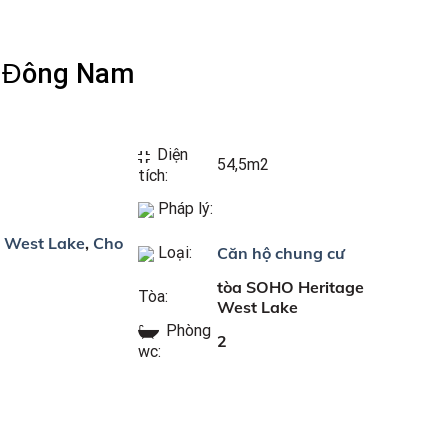
g Đông Nam
Diện
54,5m2
tích:
Pháp lý:
e West Lake
,
Cho
Loại:
Căn hộ chung cư
tòa SOHO Heritage
Tòa:
West Lake
Phòng
2
wc: