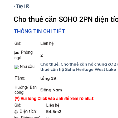
› Tây Hồ
Cho thuê căn SOHO 2PN diện t
THÔNG TIN CHI TIẾT
Giá:
Liên hệ
Phòng
2
ngủ:
Cho thuê
,
Cho thuê căn hộ chung cư 2
Nhu cầu:
thuê căn hộ Soho Heritage West Lake
Tầng:
tầng 19
Hướng/ Ban
Đông Nam
công:
(*) Vui lòng Click vào ảnh để xem rõ nhất
Giá:
Liên hệ
Diện tích:
54,5m2
Phòng ngủ:
2